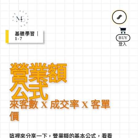
基礎學習｜
BUY
1-7
登入
營業額
公式
來客數 X 成交率 X 客單
價
這裡來分享一下，
營業額的基本公式
，看看